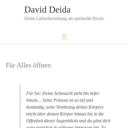
Zum
David Deida
Inhalt
springen
Deine Liebesbeziehung als spirituelle Praxis
Hauptmenü
Für Alles öffnen
Für Sie: Deine Sehnsucht zieht ihn tiefer
hinein… Seine Präsenz ist so tief und
beständig, seine Verehrung deines Körpers
reicht über deinen Körper hinaus bis in die
Offenheit dieses Augenblicks und du gibst dich
ganz natürlich in völligem Vertrauen hin. Es