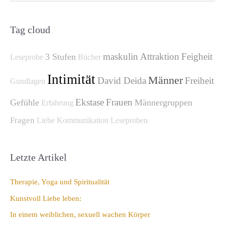
c
h
Tag cloud
e
maskulin
Attraktion
Feigheit
3 Stufen
n
Leseprobe
Bücher
n
Intimität
Männer
David Deida
Freiheit
Gundlagen
a
c
Ekstase
Frauen
Gefühle
Männergruppen
Erfahrung
h
Fragen
Liebe
Kommunikation
Leseproben
:
Letzte Artikel
Therapie, Yoga und Spiritualität
Kunstvoll Liebe leben:
In einem weiblichen, sexuell wachen Körper