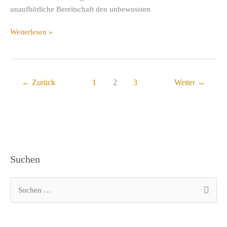
unaufhörliche Bereitschaft den unbewussten
Öffne
Weiterlesen »
dein
Herz
immer
wieder…
←
Zurück
1
2
3
Weiter
→
Suchen
S
u
c