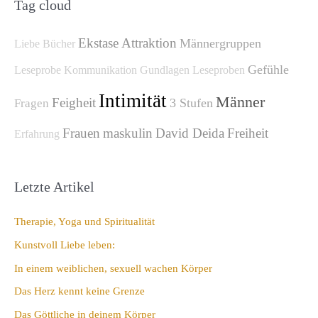
h
Tag cloud
e
Ekstase
Attraktion
Männergruppen
n
Liebe
Bücher
n
Gefühle
Leseprobe
Kommunikation
Gundlagen
Leseproben
a
Intimität
Männer
Feigheit
3 Stufen
Fragen
c
h
Frauen
maskulin
David Deida
Freiheit
Erfahrung
:
Letzte Artikel
Therapie, Yoga und Spiritualität
Kunstvoll Liebe leben:
In einem weiblichen, sexuell wachen Körper
Das Herz kennt keine Grenze
Das Göttliche in deinem Körper