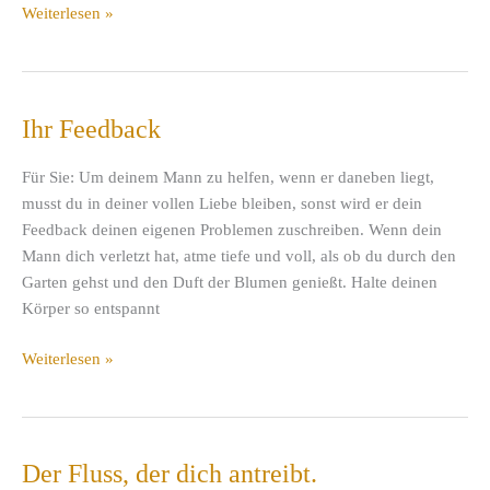
Am
Weiterlesen »
unendlichen
Grund
des
Seins
Ihr Feedback
Für Sie: Um deinem Mann zu helfen, wenn er daneben liegt,
musst du in deiner vollen Liebe bleiben, sonst wird er dein
Feedback deinen eigenen Problemen zuschreiben. Wenn dein
Mann dich verletzt hat, atme tiefe und voll, als ob du durch den
Garten gehst und den Duft der Blumen genießt. Halte deinen
Körper so entspannt
Ihr
Weiterlesen »
Feedback
Der Fluss, der dich antreibt.