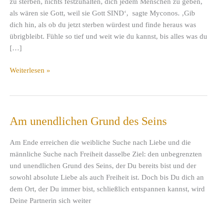
zu sterben, nichts festzuhalten, dich jedem Menschen zu geben,
als wären sie Gott, weil sie Gott SIND‘, sagte Myconos. ‚Gib
dich hin, als ob du jetzt sterben würdest und finde heraus was
übrigbleibt. Fühle so tief und weit wie du kannst, bis alles was du
[…]
Fühle
Weiterlesen »
so
tief
und
weit
Am unendlichen Grund des Seins
wie
du
Am Ende erreichen die weibliche Suche nach Liebe und die
kannst
männliche Suche nach Freiheit dasselbe Ziel: den unbegrenzten
und unendlichen Grund des Seins, der Du bereits bist und der
sowohl absolute Liebe als auch Freiheit ist. Doch bis Du dich an
dem Ort, der Du immer bist, schließlich entspannen kannst, wird
Deine Partnerin sich weiter